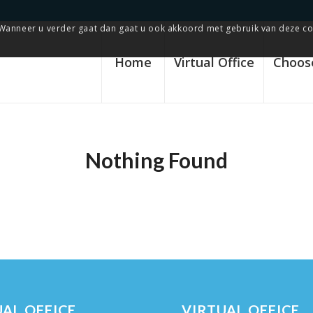
Wanneer u verder gaat dan gaat u ook akkoord met gebruik van deze co
Home
Virtual Office
Choose
Nothing Found
AL OFFICE
VIRTUAL OFFICE