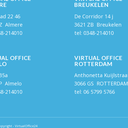
RE
BREUKELEN
ad 22 46
De Corridor 14 j
Z Almere
3621 ZB Breukelen
48-214010
tel:
0348-214010
AL OFFICE
VIRTUAL OFFICE
LO
ROTTERDAM
 35a
Anthonetta Kuijlstraa
P Almelo
3066 GS ROTTERDA
48-214010
tel:
06 5799 5766
pyright - VirtualOffice24