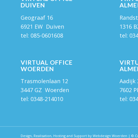
DUIVEN
ALME
Geograaf 16
Randst
6921 EW Duiven
1316 B
tel:
085-0601608
tel:
03
VIRTUAL OFFICE
VIRTU
WOERDEN
ALME
Trasmolenlaan 12
Aadijk
3447 GZ Woerden
7602 P
tel:
0348-214010
tel:
03
Design, Realisation, Hosting and Support by Webdesign Woerden
| © Co