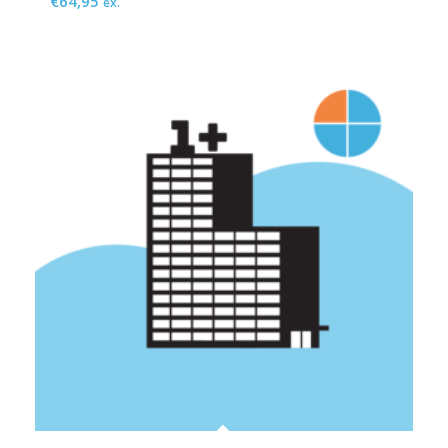
€
64,95
ex.